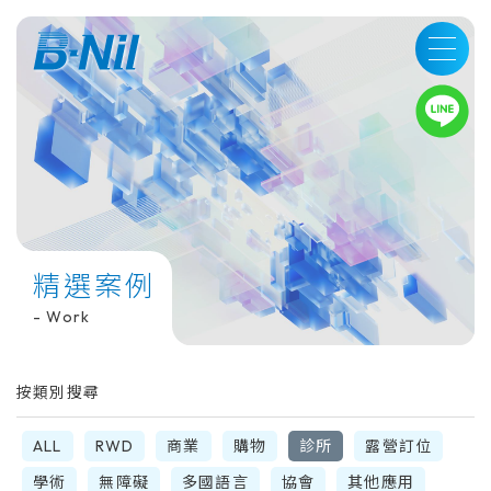
LINE
精選案例
- Work
按類別搜尋
ALL
RWD
商業
購物
診所
露營訂位
學術
無障礙
多國語言
協會
其他應用