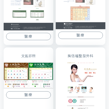
醫療
醫療
文鳯診所
吳信福整型外科
醫療