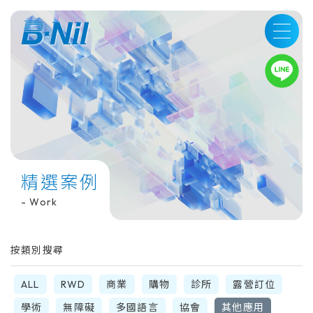
LINE
精選案例
- Work
按類別搜尋
ALL
RWD
商業
購物
診所
露營訂位
學術
無障礙
多國語言
協會
其他應用